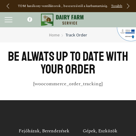
TDM hatékony ventillátorok , beszerzéstől a karbantartásig.
Tovább
Home
Track Order
BE ALWATS UP TO DATE WITH
YOUR ORDER
[woocommerce_order_tracking]
Fejőházak, Berendezések
Gépek, Eszközök