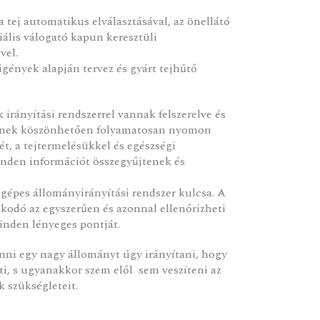
 tej automatikus elválasztásával, az önellátó
iális válogató kapun keresztüli
vel.
ények alapján tervez és gyárt tejhűtő
rányítási rendszerrel vannak felszerelve és
ésnek köszönhetően folyamatosan nyomon
ét, a tejtermelésükkel és egészségi
nden információt összegyűjtenek és
gépes állományirányítási rendszer kulcsa. A
kodó az egyszerűen és azonnal ellenőrizheti
inden lényeges pontját.
enni egy nagy állományt úgy irányítani, hogy
ti, s ugyanakkor szem elől sem veszíteni az
k szükségleteit.