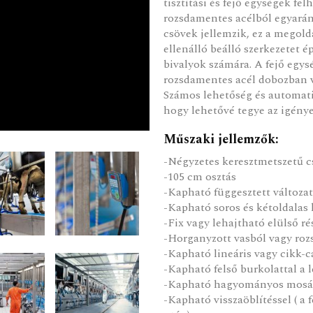
tisztítási és fejő egységek fe
rozsdamentes acélból egyarán
csövek jellemzik, ez a megold
ellenálló beálló szerkezetet 
bivalyok számára. A fejő egys
rozsdamentes acél dobozban v
Számos lehetőség és automatik
hogy lehetővé tegye az igénye
Műszaki jellemzők:
-Négyzetes keresztmetszetű 
-105 cm osztás
-Kapható függesztett változat
-Kapható soros és kétoldalas 
-Fix vagy lehajtható elülső rés
-Horganyzott vasból vagy roz
-Kapható lineáris vagy cikk-c
-Kapható felső burkolattal a 
-Kapható hagyományos mosáss
-Kapható visszaöblítéssel ( a