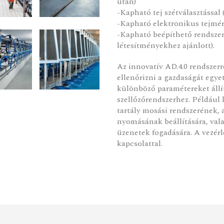
után)
-Kapható tej szétválasztással 
-Kapható elektronikus tejmérő
-Kapható beépíthető rendszere
létesítményekhez ajánlott).
Az innovatív AD.4.0 rendszer
ellenőrizni a gazdaságát egy
különböző paramétereket állí
szellőzőrendszerhez. Például 
tartály mosási rendszerének, 
nyomásának beállítására, val
üzenetek fogadására. A vezérlé
kapcsolattal.