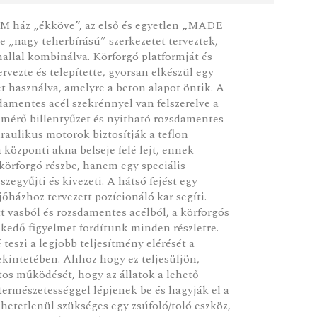
DM ház „ékköve”, az első és egyetlen „MADE
re „nagy teherbírású” szerkezetet terveztek,
onallal kombinálva. Körforgó platformját és
vezte és telepítette, gyorsan elkészül egy
t használva, amelyre a beton alapot öntik. A
damentes acél szekrénnyel van felszerelve a
jmérő billentyűzet és nyitható rozsdamentes
raulikus motorok biztosítják a teflon
 központi akna belseje felé lejt, ennek
 körforgó részbe, hanem egy speciális
zegyűjti és kivezeti. A hátsó fejést egy
őházhoz tervezett pozícionáló kar segíti.
 vasból és rozsdamentes acélból, a körforgós
lkedő figyelmet fordítunk minden részletre.
teszi a legjobb teljesítmény elérését a
ekintetében. Ahhoz hogy ez teljesüljön,
atos működését, hogy az állatok a lehető
rmészetességgel lépjenek be és hagyják el a
hetetlenül szükséges egy zsúfoló/toló eszköz,