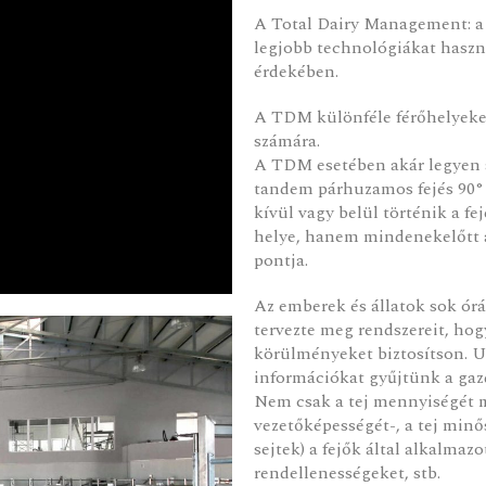
A Total Dairy Management: a 
legjobb technológiákat haszn
érdekében.
A TDM különféle férőhelyeket 
számára.
A TDM esetében akár legyen a 
tandem párhuzamos fejés 90° 
kívül vagy belül történik a fe
helye, hanem mindenekelőtt a
pontja.
Az emberek és állatok sok ór
tervezte meg rendszereit, ho
körülményeket biztosítson. U
információkat gyűjtünk a gaz
Nem csak a tej mennyiségét m
vezetőképességét-, a tej minős
sejtek) a fejők által alkalma
rendellenességeket, stb.