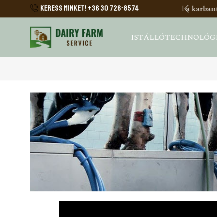
szerzéstől a karbantartásig.
Tovább
KERESS MINKET! +36 30 726-8574
ISTÁLLÓTECHNOLÓG