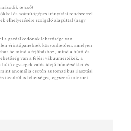
(második tejcső)
kkel és számítógépes irányítási rendszerrel
k elhelyezésére szolgáló alagúttal (nagy
rel a gazdálkodónak lehetősége van
etlen érintőpanelnek köszönhetően, amelyen
that be mind a fejőházhoz , mind a hűtő-és
lehetőség van a fejési vákuumértékek, a
a hűtő egységek valós idejű hőmérséklet és
amint anomália esetén automatikus riasztási
s távolról is lehetséges, egyszerű internet