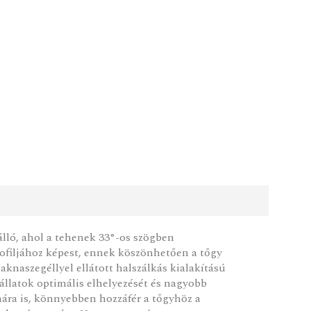
álló, ahol a tehenek 33°-os szögben
rofiljához képest, ennek köszönhetően a tőgy
aknaszegéllyel ellátott halszálkás kialakítású
 állatok optimális elhelyezését és nagyobb
mára is, könnyebben hozzáfér a tőgyhöz a