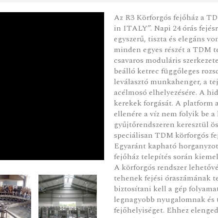
Az R3 Körforgós fejőház a T
in ITALY”. Napi 24 órás fejés
egyszerű, tiszta és elegáns v
minden egyes részét a TDM ter
csavaros moduláris szerkezete
beálló ketrec függőleges rozs
leválasztó munkahenger, a te
acélmosó elhelyezésére. A hid
kerekek forgását. A platform a
ellenére a víz nem folyik be a
gyűjtőrendszeren keresztül öss
speciálisan TDM körforgós fej
Egyaránt kapható horganyzott
fejőház telepítés során kieme
A körforgós rendszer lehetővé 
tehenek fejési óraszámának t
biztosítani kell a gép folyam
legnagyobb nyugalomnak és te
fejőhelyiséget. Ehhez elenged