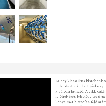
Ez egy klasszikus kistehénist
helyezkednek el a fejőakna p
kiválóan látható. A cikk-cakk 
fejőhelyiség lehetővé teszi az
kényelmet biztosít a fejő szá