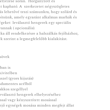
lhelyezése során. Horganyzott és
t kapható. A szerkezetet négyszögletes
ás lehetővé teszi számunkra, hogy szilárd és
építsünk, amely egyaránt alkalmas marhák és
égeket leválasztó hengerek egy speciális
annak ( opcionális).
a áll rendelkezésre a halszálkás fejőházhoz,
k szerint a legmegfelelőbb kialakítást.
csövek
ban is
kivitelben
szel (gyors kijutás)
sdamentes acélból
akkos szegéllyel
leválasztó hengerek elhelyezéséhez
al vagy kényszerített mosással
 fejő egységek mosása minden megfejt állat