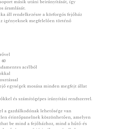
soport másik utáni beirányítását, így
os áramlását.
a áll rendelkezésre a körforgós fejőház
 az igényeknek megfelelően történő
rővel
 40
sdamentes acélból
okkal
osztással
 fejő egységek mosása minden megfejt állat
kkel és számítógépes irányítási rendszerrel.
rel a gazdálkodónak lehetősége van
etlen érintőpanelnek köszönhetően, amelyen
that be mind a fejőházhoz, mind a hűtő-és