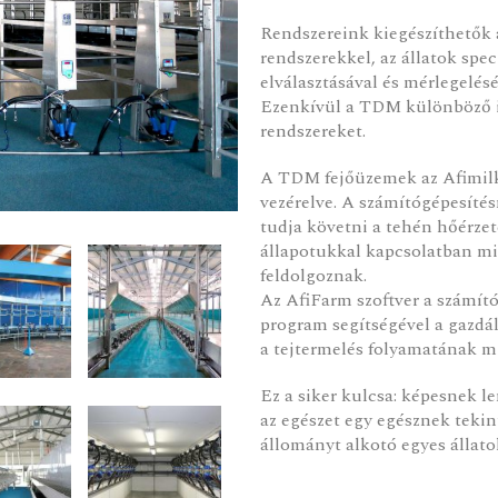
Rendszereink kiegészíthetők a
rendszerekkel, az állatok spec
elválasztásával és mérlegelésé
Ezenkívül a TDM különböző ig
rendszereket.
A TDM fejőüzemek az Afimilk i
vezérelve. A számítógépesít
tudja követni a tehén hőérzet
állapotukkal kapcsolatban mi
feldolgoznak.
Az AfiFarm szoftver a számító
program segítségével a gazdál
a tejtermelés folyamatának m
Ez a siker kulcsa: képesnek l
az egészet egy egésznek tekin
állományt alkotó egyes állato