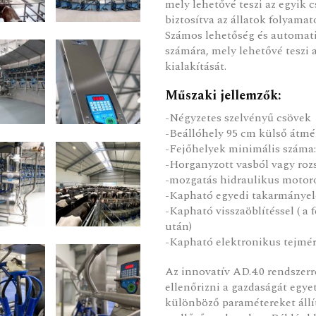
mely lehetővé teszi az egyik c
biztosítva az állatok folyamat
Számos lehetőség és automatik
számára, mely lehetővé teszi
kialakítását.
Műszaki jellemzők:
-Négyzetes szelvényű csövek
-Beállóhely 95 cm külső átmé
-Fejőhelyek minimális száma:
-Horganyzott vasból vagy roz
-mozgatás hidraulikus motor
-Kapható egyedi takarmányel
-Kapható visszaöblítéssel ( a
után)
-Kapható elektronikus tejmérő
Az innovatív AD.4.0 rendszer
ellenőrizni a gazdaságát egy
különböző paramétereket állí