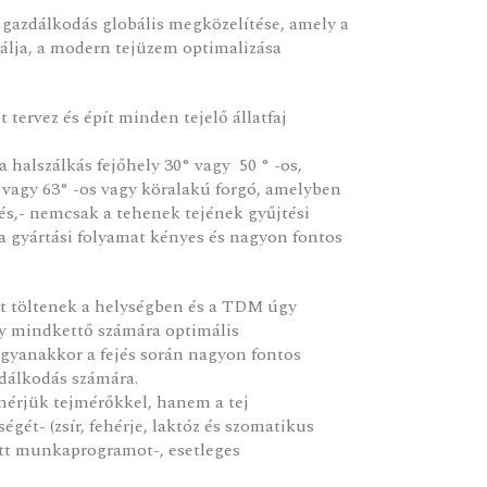
gazdálkodás globális megközelítése, amely a
álja, a modern tejüzem optimalizása
tervez és épít minden tejelő állatfaj
halszálkás fejőhely 30° vagy 50 ° -os,
vagy 63° -os vagy köralakú forgó, amelyben
jés,- nemcsak a tehenek tejének gyűjtési
 gyártási folyamat kényes és nagyon fontos
át töltenek a helységben és a TDM úgy
gy mindkettő számára optimális
gyanakkor a fejés során nagyon fontos
dálkodás számára.
érjük tejmérőkkel, hanem a tej
égét- (zsír, fehérje, laktóz és szomatikus
zott munkaprogramot-, esetleges