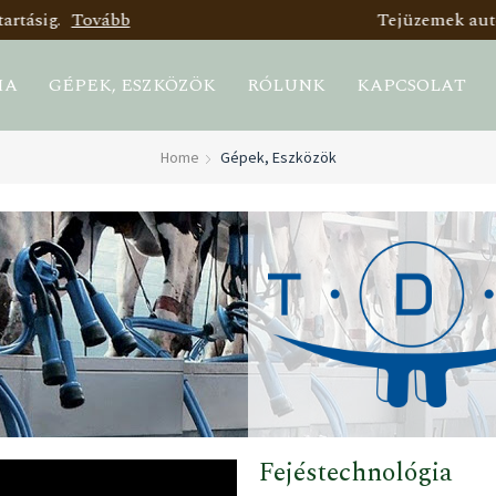
Tejüzemek automatizálási technológiájának kialakítása.
IA
GÉPEK, ESZKÖZÖK
RÓLUNK
KAPCSOLAT
Home
Gépek, Eszközök
Fejéstechnológia