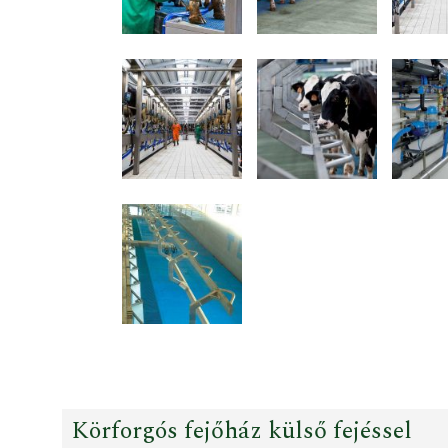
Körforgós fejőház külső fejéssel