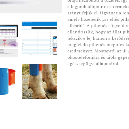
órája kezdődött a tüzelés, íg
a legjobb időpontot a termék
arányt érjük el. Ugyanez a ren
amely közeledik „az ellés pil
ellésről”. A pihenést figyelő
ellenőrizzük, hogy az állat pi
fekszik-e le, hanem a kérődzés
megfelelő pihenés megnöveked
eredményez. Mostantól az új A
okostelefonjára és tábla gépér
egészségügyi állapotáról.