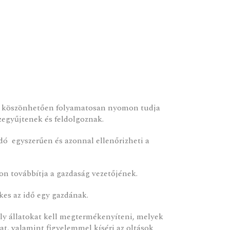
nek köszönhetően folyamatosan nyomon tudja
zegyűjtenek és feldolgoznak.
dó egyszerűen és azonnal ellenőrizheti a
on továbbítja a gazdaság vezetőjének.
kes az idő egy gazdának.
ely állatokat kell megtermékenyíteni, melyek
lat, valamint figyelemmel kíséri az oltások