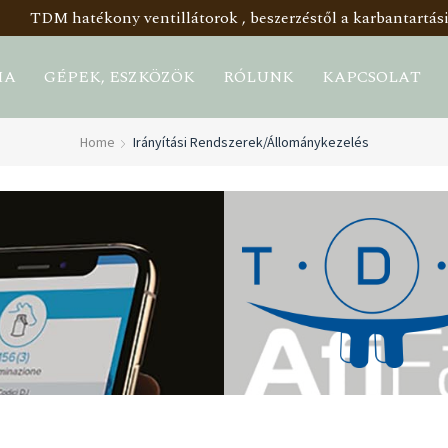
TDM hatékony ventillátorok , beszerzéstől a karbantartási
IA
GÉPEK, ESZKÖZÖK
RÓLUNK
KAPCSOLAT
Home
Irányítási Rendszerek/állománykezelés