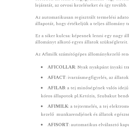
lejáratát, az orvosi kezeléseket és így tovább.
Az automatikusan regisztrált termelési adatok
állapotát, hogy értékeljük a teljes állomány t
Ez a siker kulcsa: képesnek lenni egy nagy á
állományt alkotó egyes állatok szükségleteit.
Az Afimilk számítógépes állománykezelő ren
AFICOLLAR
: Nyak nyakpánt (nyaki tr
AFIACT
: ivarzásmegfigyelés, az állatok
AFILAB
: a tej minőségének valós idej
kóros állapotok pl.Ketózis, Szubakut bendő
AFIMILK
: a tejtermelés, a tej elektr
kezelő munkarendjének és állatok egészsé
AFISORT
: automatikus elválasztó kapu