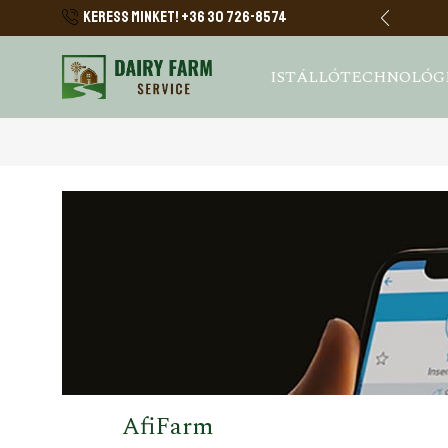
sának technikai megoldásai.
Tovább
KERESS MINKET! +36 30 726-8574
ISTÁLLÓTECHNOLÓG
AfiFarm