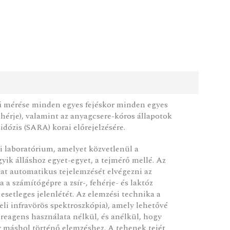
ű mérése minden egyes fejéskor minden egyes
fehérje), valamint az anyagcsere-kóros állapotok
idózis (SARA) korai előrejelzésére.
si laboratórium, amelyet közvetlenül a
yik álláshoz egyet-egyet, a tejmérő mellé. Az
lat automatikus tejelemzését elvégezni az
a a számítógépre a zsír-, fehérje- és laktóz
r esetleges jelenlétét. Az elemzési technika a
eli infravörös spektroszkópia), amely lehetővé
ét reagens használata nélkül, és anélkül, hogy
y máshol történő elemzéshez. A tehenek tejét