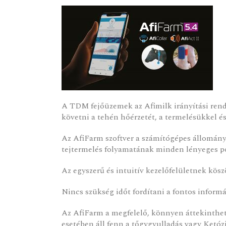
A TDM fejőüzemek az Afimilk irányítási rend
követni a tehén hőérzetét, a termelésükkel é
Az AfiFarm szoftver a számítógépes állomány 
tejtermelés folyamatának minden lényeges po
Az egyszerű és intuitív kezelőfelületnek kös
Nincs szükség időt fordítani a fontos informá
Az AfiFarm a megfelelő, könnyen áttekinthető
esetében áll fenn a tőgygyulladás vagy Ketózi