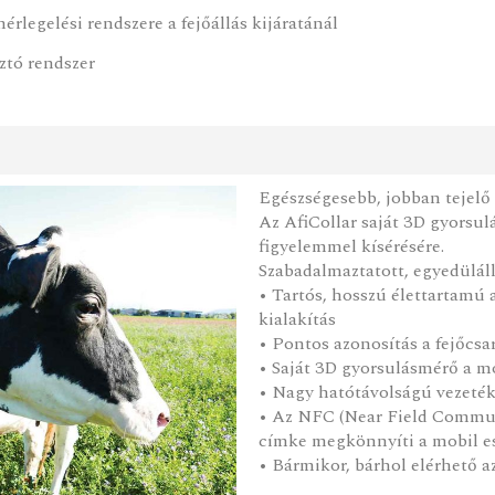
érlegelési rendszere a fejőállás kijáratánál
ztó rendszer
Egészségesebb, jobban tejelő 
Az AfiCollar saját 3D gyorsu
figyelemmel kísérésére.
Szabadalmaztatott, egyedülál
• Tartós, hosszú élettartamú
kialakítás
• Pontos azonosítás a fejőcs
• Saját 3D gyorsulásmérő a 
• Nagy hatótávolságú vezeték
• Az NFC (Near Field Commu
címke megkönnyíti a mobil e
• Bármikor, bárhol elérhető 