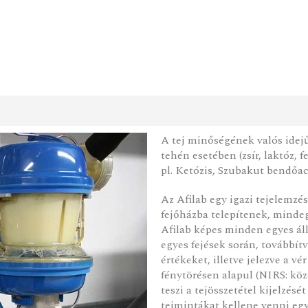
A tej minőségének valós idej
tehén esetében (zsír, laktóz, 
pl. Ketózis, Szubakut bendőac
Az Afilab egy igazi tejelemzé
fejőházba telepítenek, mindeg
Afilab képes minden egyes ál
egyes fejések során, továbbítv
értékeket, illetve jelezve a vé
fénytörésen alapul (NIRS: köz
teszi a tejösszetétel kijelzés
tejmintákat kellene venni eg