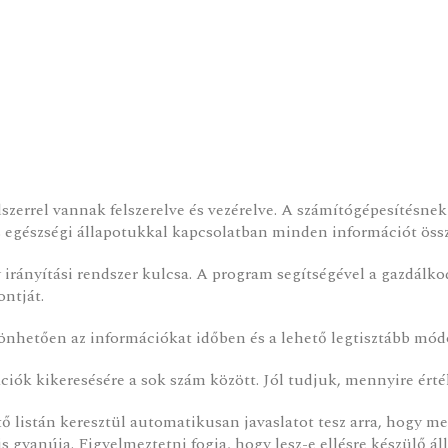
szerrel vannak felszerelve és vezérelve. A számítógépesítés
s egészségi állapotukkal kapcsolatban minden információt öss
irányítási rendszer kulcsa. A program segítségével a gazdálko
ntját.
zönhetően az információkat időben és a lehető legtisztább mód
ciók kikeresésére a sok szám között. Jól tudjuk, mennyire érté
 listán keresztül automatikusan javaslatot tesz arra, hogy m
s gyanúja. Figyelmeztetni fogja, hogy lesz-e ellésre készülő ál