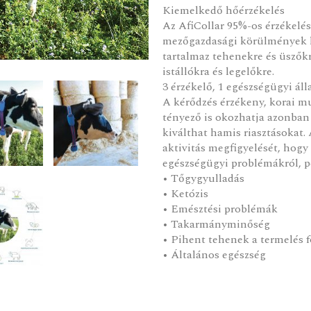
Kiemelkedő hőérzékelés
Az AfiCollar 95%-os érzékelés
mezőgazdasági körülmények kö
tartalmaz tehenekre és üszőkr
istállókra és legelőkre.
3 érzékelő, 1 egészségügyi ál
A kérődzés érzékeny, korai m
tényező is okozhatja azonban
kiválthat hamis riasztásokat. 
aktivitás megfigyelését, hogy
egészségügyi problémákról, p
• Tőgygyulladás
• Ketózis
• Emésztési problémák
• Takarmányminőség
• Pihent tehenek a termelés 
• Általános egészség