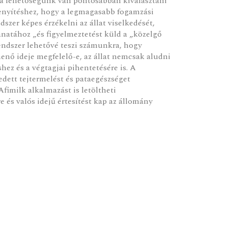
y a lehetőségünk van pontosabban kiválasztani
enyítéshez, hogy a legmagasabb fogamzási
dszer képes érzékelni az állat viselkedését,
lanatához „és figyelmeztetést küld a „közelgő
 rendszer lehetővé teszi számunkra, hogy
henő ideje megfelelő-e, az állat nemcsak aludni
hez és a végtagjai pihentetésére is. A
ett tejtermelést és pataegészséget
fimilk alkalmazást is letöltheti
e és valós idejű értesítést kap az állomány