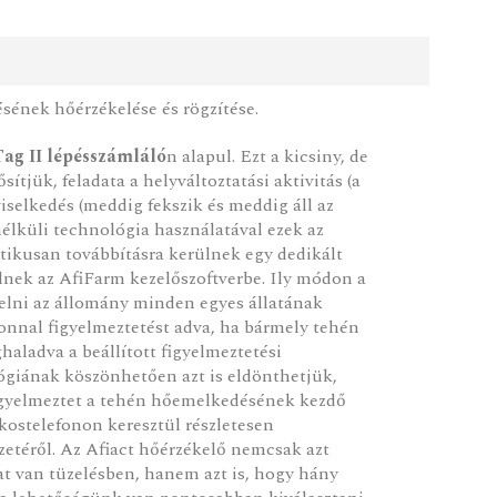
sének hőérzékelése és rögzítése.
Tag II lépésszámláló
n alapul. Ezt a kicsiny, de
sítjük, feladata a helyváltoztatási aktivitás (a
viselkedés (meddig fekszik és meddig áll az
nélküli technológia használatával ezek az
ikusan továbbításra kerülnek egy dedikált
lnek az AfiFarm kezelőszoftverbe. Ily módon a
kelni az állomány minden egyes állatának
zonnal figyelmeztetést adva, ha bármely tehén
aladva a beállított figyelmeztetési
giának köszönhetően azt is eldönthetjük,
igyelmeztet a tehén hőemelkedésének kezdő
okostelefonon keresztül részletesen
zetéről. Az Afiact hőérzékelő nemcsak azt
t van tüzelésben, hanem azt is, hogy hány