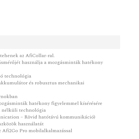
tehenek az AfiCollar-ral.
lásmérőjét használja a mozgásminták hatékony
ló technológia
 akkumulátor és robusztus mechanikai
arnokban
mozgásminták hatékony figyelemmel kísérésére
 nélküli technológia
nication – Rövid hatótávú kommunikáció)
szközök használatát
az Afi2Go Pro mobilalkalmazással