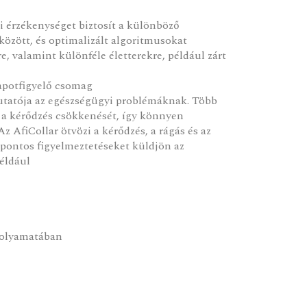
i érzékenységet biztosít a különböző
zött, és optimalizált algoritmusokat
e, valamint különféle életterekre, például zárt
lapotfigyelő csomag
utatója az egészségügyi problémáknak. Több
 a kérődzés csökkenését, így könnyen
Az AfiCollar ötvözi a kérődzés, a rágás és az
 pontos figyelmeztetéseket küldjön az
éldául
folyamatában