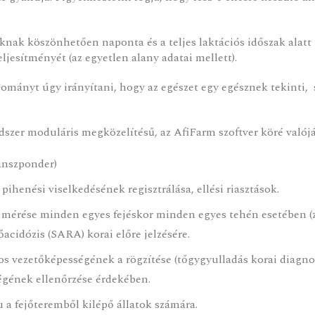
nak köszönhetően naponta és a teljes laktációs időszak alatt i
eljesítményét (az egyetlen alany adatai mellett).
llományt úgy irányítani, hogy az egészet egy egésznek tekinti,
dszer moduláris megközelítésű, az AfiFarm szoftver köré val
anszponder)
 pihenési viselkedésének regisztrálása, ellési riasztások.
ű mérése minden egyes fejéskor minden egyes tehén esetében (zsí
acidózis (SARA) korai előre jelzésére.
omos vezetőképességének a rögzítése (tőgygyulladás korai diagno
gének ellenőrzése érdekében.
 a fejőteremből kilépő állatok számára.