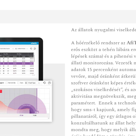
Az állatok nyugalmi viselkedé
A hőérzékelő rendszer az
Afi
erős eszközt a tehén lábára erő
lépések száma) és a pihenési 
állat) monitorozása. Vezeték 
adatok 15 percenként automat
vevőre, majd óránként átkerü
szoftver óránként képes érté
„szokásos viselkedését”, és a
aktivitása megnövekszik, megh
paramétert. Ennek a technoló
hogy sms-t kapjunk, amely f
pillanatáról, így egy átlagos 
konzultálhatunk az állat hely
mondta meg, hogy melyik álla