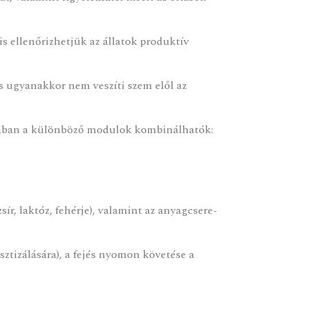
s ellenőrizhetjük az állatok produktív
 s ugyanakkor nem veszíti szem elől az
ójában a különböző modulok kombinálhatók:
r, laktóz, fehérje), valamint az anyagcsere-
sztizálására), a fejés nyomon követése a